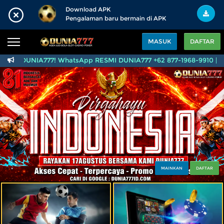
Beranda
Download APK
Pengalaman baru bermain di APK
Sports
BARU
PROMO
MASUK
DAFTAR
Live Casino
BARU
 to DUNIA777! WhatsApp RESMI DUNIA777 +62 877-1968-9910 | BANK
DUNIA777 | Situs Resmi Onlin
Slots
PROMO
IDNLIVE
BARU
Stream N Spin
Arcade
PROMO
Table Games
MAINKAN
DAFTAR
Lottery
BARU
PROMO
IDNRaffle
Referral