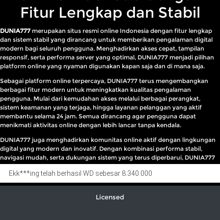
Fitur Lengkap dan Stabil
DUNIA777
merupakan situs resmi online Indonesia dengan fitur lengkap
dan sistem stabil yang dirancang untuk memberikan pengalaman digital
modern bagi seluruh pengguna. Menghadirkan akses cepat, tampilan
responsif, serta performa server yang optimal, DUNIA777 menjadi pilihan
platform online yang nyaman digunakan kapan saja dan di mana saja.
Sebagai platform online terpercaya, DUNIA777 terus mengembangkan
berbagai fitur modern untuk meningkatkan kualitas pengalaman
pengguna. Mulai dari kemudahan akses melalui berbagai perangkat,
sistem keamanan yang terjaga, hingga layanan pelanggan yang aktif
membantu selama 24 jam. Semua dirancang agar pengguna dapat
menikmati aktivitas online dengan lebih lancar tanpa kendala.
DUNIA777 juga menghadirkan komunitas online aktif dengan lingkungan
digital yang modern dan inovatif. Dengan kombinasi performa stabil,
navigasi mudah, serta dukungan sistem yang terus diperbarui, DUNIA777
berkomitmen menjadi situs resmi online Indonesia yang memberikan
Ekk***ing telah berhasil WD sebesar 8.340.000
kualitas layanan terbaik untuk semua pengguna di era digital saat ini.
Licensed